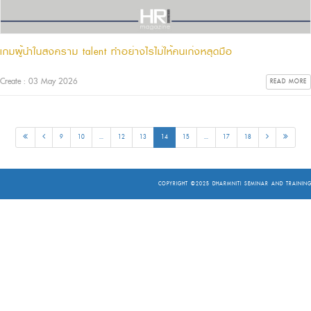
เกมผู้นำในสงคราม talent ทำอย่างไรไม่ให้คนเก่งหลุดมือ
Create : 03 May 2026
READ MORE
9
10
...
12
13
14
15
...
17
18
COPYRIGHT ©2025
DHARMNITI SEMINAR AND TRAINING