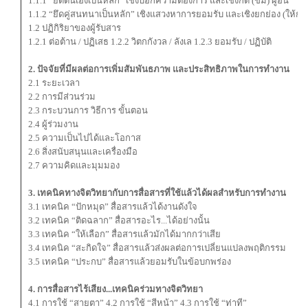
1.1.1 “ยึดตนเองเป็นหลัก” เชิงบอกความต้องการ และเชิงกด (ข่ม) ผู้อื่น
1.1.2 “ยึดคู่สนทนาเป็นหลัก” เชิงแสวงหาการยอมรับ และเชิงยกย่อง (ให้กำลัง
1.2 ปฏิกิริยาของผู้รับสาร
1.2.1 ต่อต้าน / ปฏิเสธ 1.2.2 วิตกกังวล / ลังเล 1.2.3 ยอมรับ / ปฏิบัติ
2. ปัจจัยที่มีผลต่อการเพิ่มสัมพันธภาพ และประสิทธิภาพในการทำงาน
2.1 ระยะเวลา
2.2 การมีส่วนร่วม
2.3 กระบวนการ วิธีการ ขั้นตอน
2.4 ผู้ร่วมงาน
2.5 ความเป็นไปได้และโอกาส
2.6 สิ่งสนับสนุนและเครื่องมือ
2.7 ความคิดและมุมมอง
3. เทคนิคทางจิตวิทยากับการสื่อสารที่ใช้แล้วได้ผลสำหรับการทำงาน
3.1 เทคนิค “ปักหมุด” สื่อสารแล้วได้งานดังใจ
3.2 เทคนิค “ติดฉลาก” สื่อสารอะไร...ได้อย่างนั้น
3.3 เทคนิค “ให้เลือก” สื่อสารแล้วมักได้มากกว่าเสีย
3.4 เทคนิค “สะกิดใจ” สื่อสารแล้วส่งผลต่อการเปลี่ยนแปลงพฤติกรรม
3.5 เทคนิค “ประกบ” สื่อสารแล้วยอมรับในข้อบกพร่อง
4. การสื่อสารไร้เสียง...เทคนิคร่วมทางจิตวิทยา
4.1 การใช้ “สายตา” 4.2 การใช้ “สีหน้า” 4.3 การใช้ “ท่าที”