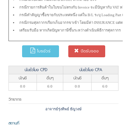
กรณีรายการสินค้าในใบขนไม่ตรงกับ Invoice จะมีปัญหากับ VAT หรื
กรณีทำสัญญาซื้อขายกับประเทศหนึ่ง แต่ใน B/L ระบุ Loading Part เป
กรณีกรมศุลกากรเรียกเก็บอากรขาเข้า โดยมีค่า INSURANCE แต่ทางผู้
เตรียมรับมือ หากเกิดปัญหาภาษีขึ้นระหว่างดำเนินพิธีการศุลกากร
โบรชัวร์
ปิดรับจอง
นับชั่วโมง CPD
นับชั่วโมง CPA
บัญชี
อื่นๆ
บัญชี
อื่นๆ
0:0
6:0
0:0
6:0
วิทยากร
อาจารย์รุ่งทิพย์ ธัญวงษ์
สถานที่