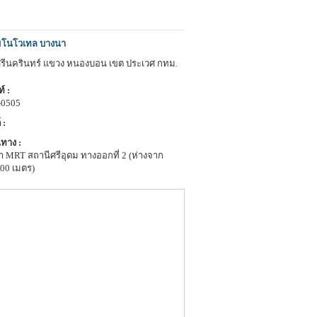
มโนโวเทล บางนา
ศรีนครินทร์ แขวง หนองบอน เขต ประเวศ กทม.
์ :
-0505
 :
ทาง :
า MRT สถานีศรีอุดม ทางออกที่ 2 (ห่างจาก
400 เมตร)