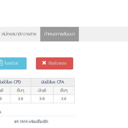
×
สมัครสมาชิกวารสาร
กำหนดการสัมมนา
โบรชัวร์
ปิดรับจอง
ับชั่วโมง CPD
นับชั่วโมง CPA
ชี
อื่นๆ
บัญชี
อื่นๆ
0
3:0
3:0
3:0
ร
ดร.วรกร แช่มเมืองปัก