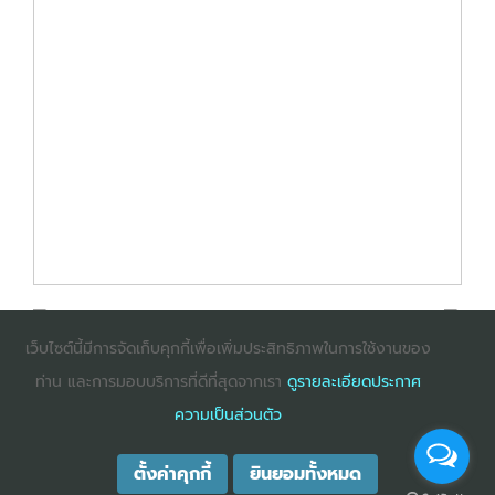
เว็บไซต์นี้มีการจัดเก็บคุกกี้เพื่อเพิ่มประสิทธิภาพในการใช้งานของ
ท่าน และการมอบบริการที่ดีที่สุดจากเรา
ดูรายละเอียดประกาศ
: InternetExplorer เวอร์ชั่น 10 ขึ้นไป
: Firefox เวอร์ชั่น
ความเป็นส่วนตัว
53 ขึ้นไป
: Chrome เวอร์ชั่น 58 ขึ้นไป
ตั้งค่าคุกกี้
ยินยอมทั้งหมด
COPYRIGHT ©2025
DHARMNITI SEMINAR AND TRAINING CO., LTD
ALL