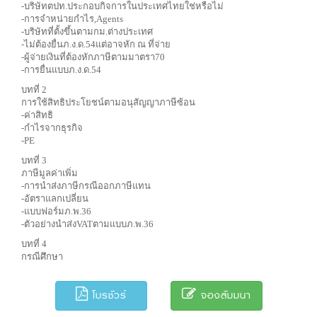
-บริษัทตปท.ประกอบกิจการในประเทศไทยใช่หรือไม่
-การจำหน่ายกำไร,Agents
-บริษัทที่ตั้งขึ้นตามกม.ต่างประเทศ
-ไม่ต้องยื่นภ.ง.ด.54แต่อาจหัก ณ ที่จ่าย
-ผู้จ่ายเงินที่ต้องหักภาษีตามมาตรา70
-การยื่นแบบภ.ง.ด.54
บทที่ 2
การใช้สิทธิประโยชน์ตามอนุสัญญาภาษีซ้อน
-ค่าสิทธิ
-กำไรจากธุรกิจ
-PE
บทที่ 3
ภาษีมูลค่าเพิ่ม
-การนำส่งภาษีกรณีออกภาษีแทน
-อัตราแลกเปลี่ยน
-แบบฟอร์มภ.พ.36
-ตัวอย่างนำส่งVATตามแบบภ.พ.36
บทที่ 4
กรณีศึกษา
โบรชัวร์
จองสัมมนา