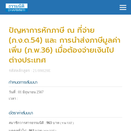
×
ปัญหาการหักภาษี ณ ที่จ่าย
(ภ.ง.ด.54) และ การนำส่งภาษีมูลค่า
เพิ่ม (ภ.พ.36) เมื่อต้องจ่ายเงินไป
ต่างประเทศ
รหัสหลักสูตร : 21/09029E
กำหนดการสัมมนา
วันที่ : 01 มิถุนายน 2567
เวลา :
อัตราค่าสัมมนา
สมาชิกวารสารธรรมนิติ :
963
บาท
( รวม VAT )
บุคคลทั่วไป :
963
บาท