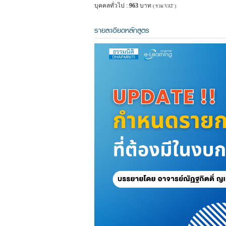
บุคคลทั่วไป :
963
บาท
( รวม VAT )
รายละเอียดหลักสูตร