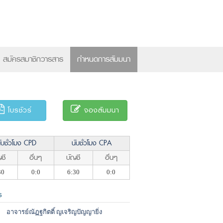
×
สมัครสมาชิกวารสาร
กำหนดการสัมมนา
โบรชัวร์
จองสัมมนา
ับชั่วโมง CPD
นับชั่วโมง CPA
ชี
อื่นๆ
บัญชี
อื่นๆ
30
0:0
6:30
0:0
ร
อาจารย์ณัฏฐกิตติ์ ญเจริญปัญญายิ่ง