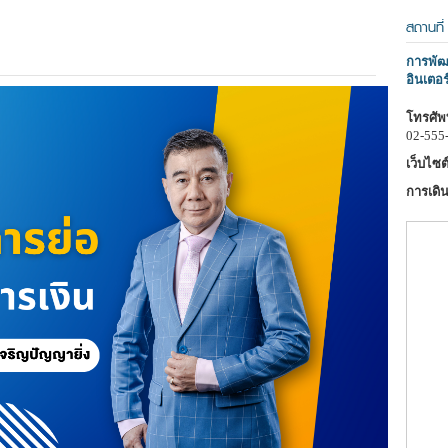
สถานที่
การพัฒน
อินเตอร
โทรศัพท
02-555
เว็บไซต์
การเดิน