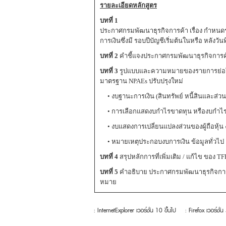
รายละเอียดหลักสูตร
บทที่ 1
ประกาศกรมพัฒนาธุรกิจการค้า เรื่อง กำหนดรา
การเงินซึ่งมี รอบปีบัญชีเริ่มต้นในหรือ หลังวั
บทที่ 2
คำชี้แจงประกาศกรมพัฒนาธุรกิจการค้า
บทที่ 3
รูปแบบและความหมายของรายการย่อในงบก
มาตรฐาน NPAEs ปรับปรุงใหม่
• งบฐานะการเงิน (สินทรัพย์ หนี้สินและส่วนขอ
• การเลือกแสดงบกำไรขาดทุน หรืองบกำไรขา
• งบแสดงการเปลี่ยนแปลงส่วนของผู้ถือหุ้น
• หมายเหตุประกอบงบการเงิน ข้อมูลทั่วไ
บทที่ 4
สรุปหลักการที่เพิ่มเติม / แก้ไข ของ T
บทที่ 5
คำอธิบาย ประกาศกรมพัฒนาธุรกิจการค
หมาย
: InternetExplorer เวอร์ชั่น 10 ขึ้นไป
: Firefox เวอร์ชั่น