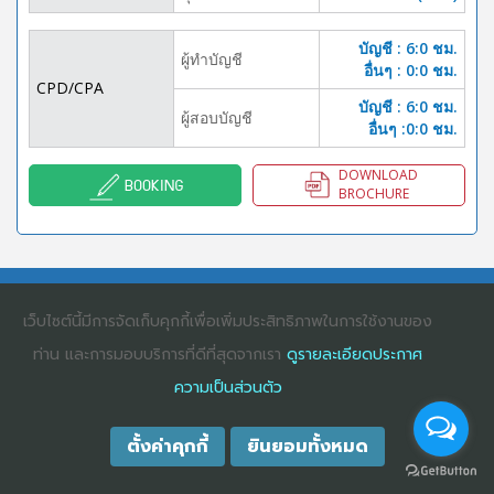
บัญชี : 6:0 ชม.
ผู้ทำบัญชี
อื่นๆ : 0:0 ชม.
CPD/CPA
บัญชี : 6:0 ชม.
ผู้สอบบัญชี
อื่นๆ :0:0 ชม.
DOWNLOAD
BOOKING
BROCHURE
COPYRIGHT ©2025
DHARMNITI SEMINAR AND TRAINING CO., LTD
ALL
RIGHTS RESERVED. E-COMMERCIAL REGISTRATION 0105529026680
เว็บไซต์นี้มีการจัดเก็บคุกกี้เพื่อเพิ่มประสิทธิภาพในการใช้งานของ
ท่าน และการมอบบริการที่ดีที่สุดจากเรา
ดูรายละเอียดประกาศ
ความเป็นส่วนตัว
ตั้งค่าคุกกี้
ยินยอมทั้งหมด