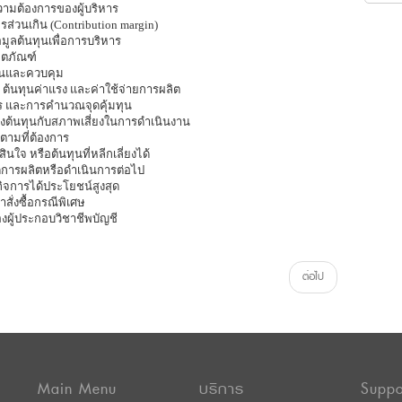
วามต้องการของผู้บริหาร
ส่วนเกิน (Contribution margin)
ูลต้นทุนเพื่อการบริหาร
ิตภัณฑ์
ผนและควบคุม
บ ต้นทุนค่าแรง และค่าใช้จ่ายการผลิต
ไร และการคำนวณจุดคุ้มทุน
งต้นทุนกับสภาพเสี่ยงในการดำเนินงาน
ตามที่ต้องการ
ินใจ หรือต้นทุนที่หลีกเลี่ยงได้
ุดการผลิตหรือดำเนินการต่อไป
้กิจการได้ประโยชน์สูงสุด
สั่งซื้อกรณีพิเศษ
ู้ประกอบวิชาชีพบัญชี
ต่อไป
Main Menu
บริการ
Suppo