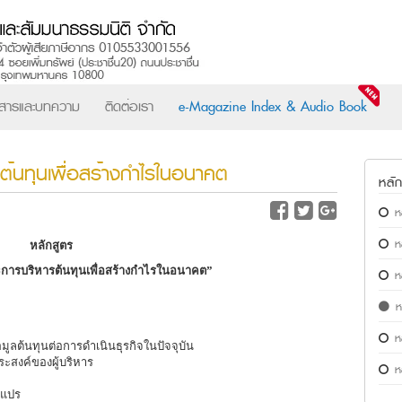
วสารและบทความ
ติดต่อเรา
e-Magazine Index & Audio Book
ต้นทุนเพื่อสร้างกำไรในอนาคต
หลั
ห
ห
หลักสูตร
การบริหารต้นทุนเพื่อสร้างกำไรในอนาคต”
ห
ห
ห
ลต้นทุนต่อการดำเนินธุรกิจในปัจจุบัน
สงค์ของผู้บริหาร
ห
นแปร